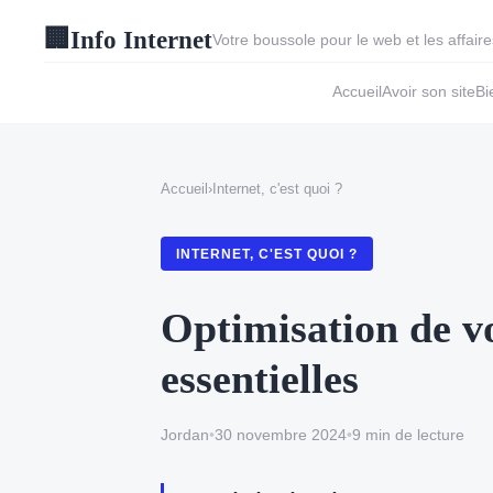
Info Internet
🏢
Votre boussole pour le web et les affai
Accueil
Avoir son site
Bi
Accueil
›
Internet, c'est quoi ?
INTERNET, C'EST QUOI ?
Optimisation de vo
essentielles
Jordan
•
30 novembre 2024
•
9 min de lecture