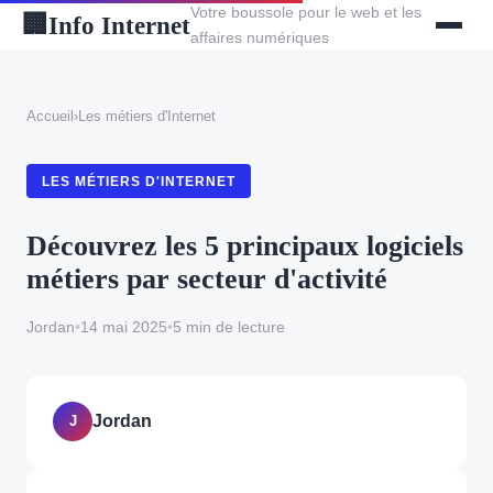
Votre boussole pour le web et les
Info Internet
🏢
affaires numériques
Accueil
›
Les métiers d'Internet
LES MÉTIERS D'INTERNET
Découvrez les 5 principaux logiciels
métiers par secteur d'activité
Jordan
•
14 mai 2025
•
5 min de lecture
Jordan
J